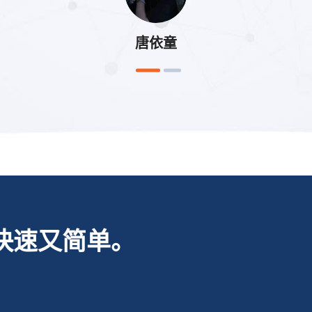
唐依童
快速又简单。