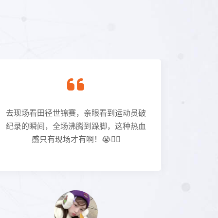
去现场看田径世锦赛，亲眼看到运动员破
现场看
纪录的瞬间，全场沸腾到跺脚，这种热血
呐喊，
感只有现场才有啊！😭🏃‍♂️